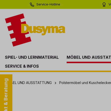
Service-Hotline
V
springen
Zur Hauptnavigation springen
0 71 81 - 60 03 0
Bi
SPIEL- UND LERNMATERIAL
MÖBEL UND AUSSTA
SERVICE & INFOS
Kontakt & Beratung
MÖBEL UND AUSSTATTUNG
Polstermöbel und Kuschelecke
Bildergalerie überspringen