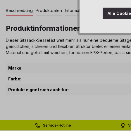
Beschreibung
Produktdaten
Informationen und Hinweise
Alle Cooki
Produktinformationen "Sitzsack-Sess
Dieser Sitzsack-Sessel ist weit mehr als nur eine bequeme Sitzg
gemütlichen, sicheren und flexiblen Struktur bietet er einen e
Material und gefüllt mit weichen, formbaren EPS-Perlen, passt s
Marke:
Farbe:
Produkt eignet sich auch für:
Service-Hotline
V