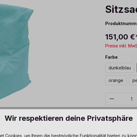
Sitzsa
Produktnumm
151,00 €
Preise inkl. Mw
auswäh
Farbe
dunkelblau
orange
pe
Produkt 
Sofort verfüg
Wir respektieren deine Privatsphäre
Zum Merkze
 Cookies, um Ihnen die bestmögliche Funktionalität bieten zu könn