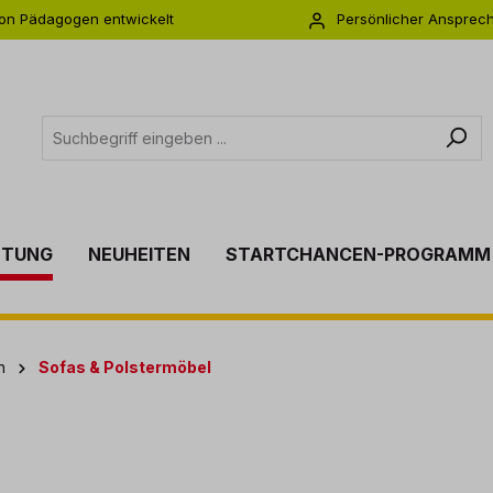
on Pädagogen entwickelt
Persönlicher Ansprec
s zu 5 Jahre Garantie
Individuelle Betreuu
TTUNG
NEUHEITEN
STARTCHANCEN-PROGRAMM
n
Sofas & Polstermöbel