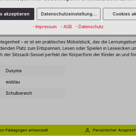
es akzeptieren
Datenschutzeinstellungen
Cookies ak
- Impressum
- AGB
- Datenschutz
el Softskin eisblau"
elegenheit – er ist ein praktisches Möbelstück, das die Lernumgebun
inladenden Platz zum Entspannen, Lesen oder Spielen in Leseecken 
ich der Sitzsack-Sessel perfekt der Körperform der Kinder an und fö
Dusyma
eisblau
Schulbereich
on Pädagogen entwickelt
Persönlicher Ansprec