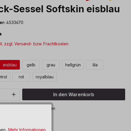
ck-Sessel Softskin eisblau
er:
4533670
*
St. zzgl. Versand- bzw. Frachtkosten
len
eisblau
gelb
grau
hellgrün
lila
trol
rot
royalblau
Anzahl: Gib den gewünschten Wert ein o
In den Warenkorb
bar, Lieferzeit: 8-12 Wochen
ttel hinzufügen
en...
Mehr Informationen
.