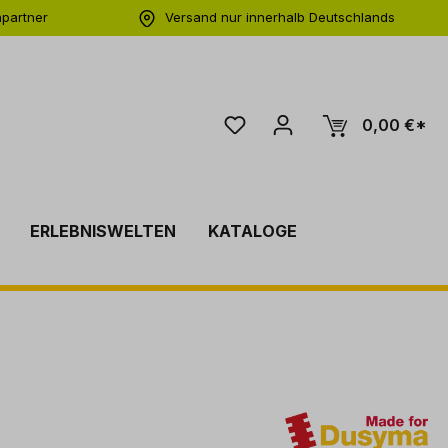
hpartner
Versand nur innerhalb Deutschlands
ng
0,00 €*
ERLEBNISWELTEN
KATALOGE