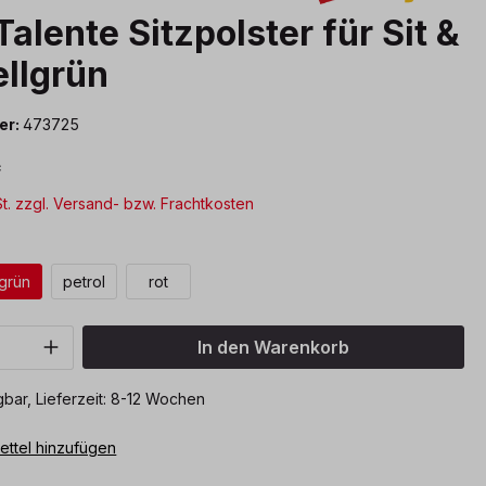
alente Sitzpolster für Sit &
ellgrün
er:
473725
*
St. zzgl. Versand- bzw. Frachtkosten
len
lgrün
petrol
rot
Anzahl: Gib den gewünschten Wert ein o
In den Warenkorb
bar, Lieferzeit: 8-12 Wochen
ttel hinzufügen