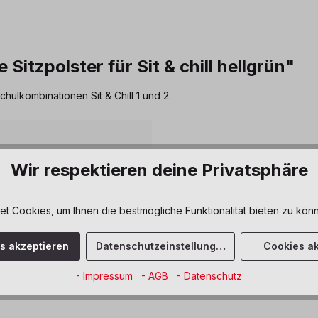
itzpolster für Sit & chill hellgrün"
hulkombinationen Sit & Chill 1 und 2.
aren Stauraum- und
Wir respektieren deine Privatsphäre
te entsteht im
uell maßgeschneidertes Möbel,
tegriert und sich ganz nach
 Cookies, um Ihnen die bestmögliche Funktionalität bieten zu könn
lässt.
es akzeptieren
Datenschutzeinstellungen
Cookies ak
- Impressum
- AGB
- Datenschutz