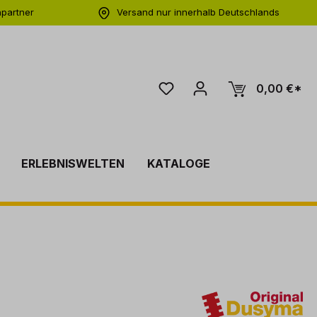
hpartner
Versand nur innerhalb Deutschlands
ng
0,00 €*
ERLEBNISWELTEN
KATALOGE