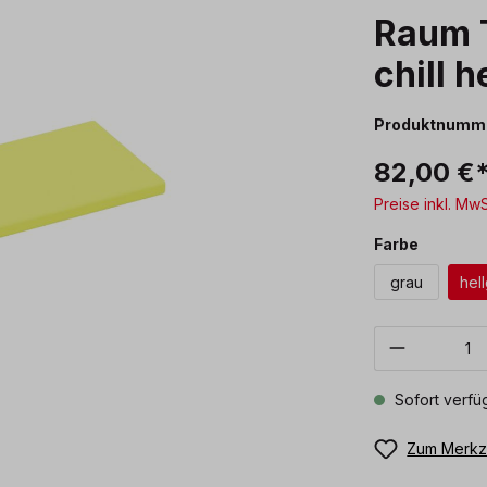
Raum T
chill h
Produktnumm
82,00 €
Preise inkl. Mw
auswäh
Farbe
grau
hel
Produkt 
Sofort verfüg
Zum Merkze