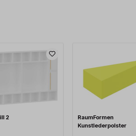
ll 2
RaumFormen
Kunstlederpolster