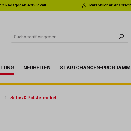
on Pädagogen entwickelt
Persönlicher Ansprec
s zu 5 Jahre Garantie
Individuelle Betreuu
TTUNG
NEUHEITEN
STARTCHANCEN-PROGRAMM
n
Sofas & Polstermöbel