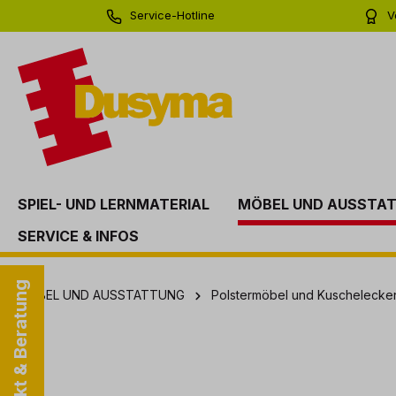
Service-Hotline
V
springen
Zur Hauptnavigation springen
0 71 81 - 60 03 0
Bi
SPIEL- UND LERNMATERIAL
MÖBEL UND AUSSTA
SERVICE & INFOS
Kontakt & Beratung
MÖBEL UND AUSSTATTUNG
Polstermöbel und Kuschelecke
Bildergalerie überspringen