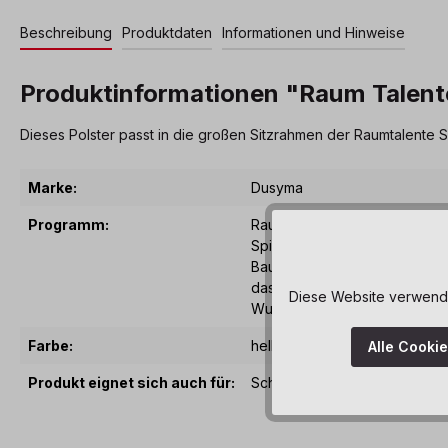
Beschreibung
Produktdaten
Informationen und Hinweise
Produktinformationen "Raum Talente S
Dieses Polster passt in die großen Sitzrahmen der Raumtalente Sc
Marke:
Dusyma
Programm:
RaumTalente – Aus den modul
Spielelementen der RaumTalen
Baukastenprinzip ihr individ
das sich ideal in den Raum in
Diese Website verwendet
Wunsch bespielen und nutzen 
Farbe:
hellgrün
Alle Cooki
Produkt eignet sich auch für:
Schulbereich