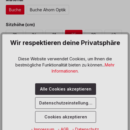
Buche
Buche Ahorn Optik
auswählen
Sitzhöhe (cm)
21
26
31
35
38
43
Wir respektieren deine Privatsphäre
46
Diese Website verwendet Cookies, um Ihnen die
Produkt Anzahl: Gib den gewünschten We
In den Warenkorb
bestmögliche Funktionalität bieten zu können...
Mehr
Informationen
.
Sofort verfügbar, Lieferzeit: 8-12 Wochen
Alle Cookies akzeptieren
Zum Merkzettel hinzufügen
Datenschutzeinstellungen
Beschreibung
Cookies akzeptieren
Formschöner und preiswerter Stuhl. Die Schrägstellung der
Beine gewährleistet Kippsicherheit.
- Impressum
- AGB
- Datenschutz