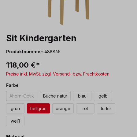
Sit Kindergarten
Produktnummer:
488865
118,00 €*
Preise inkl. MwSt. zzgl. Versand- bzw. Frachtkosten
auswählen
Farbe
Ahorn-Optik
Buche natur
blau
gelb
(Diese Option ist zurzeit nicht verfügbar.)
grün
hellgrün
orange
rot
türkis
weiß
auswählen
Material