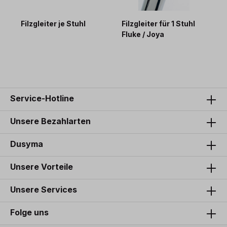
Filzgleiter je Stuhl
Filzgleiter für 1 Stuhl
F
Fluke / Joya
5,00 €*
9,00 €*
Service-Hotline
Unsere Bezahlarten
Dusyma
Unsere Vorteile
Unsere Services
Folge uns