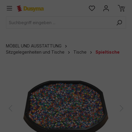
alt springen
MÖBEL UND AUSSTATTUNG
Sitzgelegenheiten und Tische
Tische
Spieltische
Bildergalerie überspringen