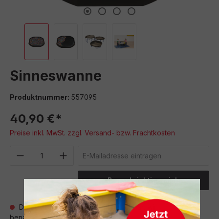
Sinneswanne
Produktnummer:
557095
40,90 €*
Preise inkl. MwSt. zzgl. Versand- bzw. Frachtkosten
Benachrichtige mich
Derzeit ist das Produkt nicht verfügbar, wir
benachrichtigen dich gern per E-Mail