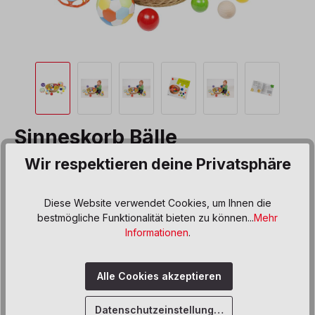
Sinneskorb Bälle
Wir respektieren deine Privatsphäre
Produktnummer:
103441
203,00 €*
Diese Website verwendet Cookies, um Ihnen die
bestmögliche Funktionalität bieten zu können...
Mehr
Preise inkl. MwSt. zzgl. Versand- bzw. Frachtkosten
Informationen
.
Produkt Anzahl: Gib den gewünschten We
In den Warenkorb
Alle Cookies akzeptieren
Sofort verfügbar, Lieferzeit: 5 Werktage
Datenschutzeinstellungen