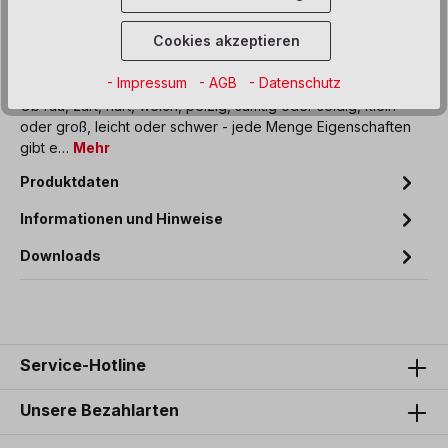
Zum Merkzettel hinzufügen
Cookies akzeptieren
Beschreibung
- Impressum
- AGB
- Datenschutz
Ob rau, zart, hart, weich, pelzig, samtig oder seidig, klein
oder groß, leicht oder schwer - jede Menge Eigenschaften
gibt e…
Mehr
Produktdaten
Informationen und Hinweise
Downloads
Service-Hotline
Unsere Bezahlarten