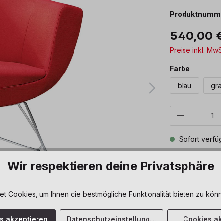
Produktnumm
540,00 
Preise inkl. Mw
auswäh
Farbe
blau
gr
Produkt 
Sofort verfüg
Zum Merkze
Wir respektieren deine Privatsphäre
 Cookies, um Ihnen die bestmögliche Funktionalität bieten zu könn
es akzeptieren
Datenschutzeinstellungen
Cookies ak