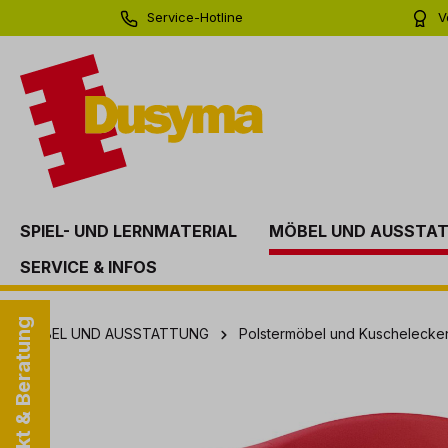
Service-Hotline
V
springen
Zur Hauptnavigation springen
0 71 81 - 60 03 0
Bi
SPIEL- UND LERNMATERIAL
MÖBEL UND AUSSTA
SERVICE & INFOS
Kontakt & Beratung
MÖBEL UND AUSSTATTUNG
Polstermöbel und Kuschelecke
Bildergalerie überspringen