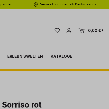
hpartner
Versand nur innerhalb Deutschlands
ng
0,00 €*
ERLEBNISWELTEN
KATALOGE
 Sorriso rot