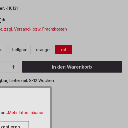
er:
410131
€*
St. zzgl. Versand- bzw. Frachtkosten
len
au
hellgrün
orange
rot
Anzahl: Gib den gewünschten Wert ein o
In den Warenkorb
bar, Lieferzeit: 8-12 Wochen
ttel hinzufügen
en...
Mehr Informationen
.
zeptieren