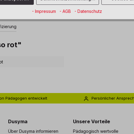
- Impressum
- AGB
- Datenschutz
fizierung
o rot"
ot
on Pädagogen entwickelt
Persönlicher Ansprec
s zu 5 Jahre Garantie
Individuelle Betreuu
Dusyma
Unsere Vorteile
Über Dusyma informieren
Pädagogisch wertvolle