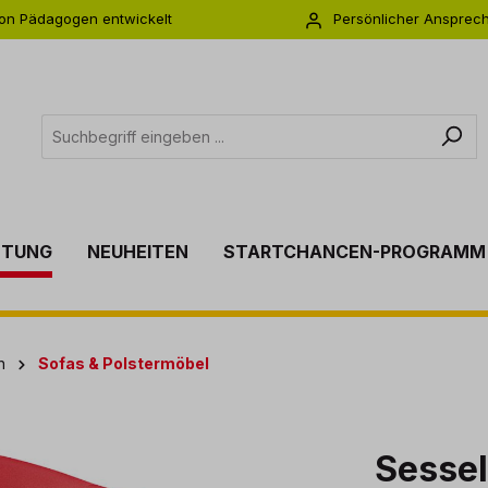
on Pädagogen entwickelt
Persönlicher Ansprec
s zu 5 Jahre Garantie
Individuelle Betreuu
TTUNG
NEUHEITEN
STARTCHANCEN-PROGRAMM
n
Sofas & Polstermöbel
Sessel