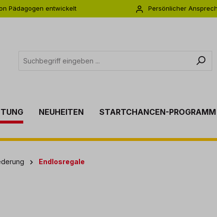
on Pädagogen entwickelt
Persönlicher Ansprec
s zu 5 Jahre Garantie
Individuelle Betreuu
TTUNG
NEUHEITEN
STARTCHANCEN-PROGRAMM
ederung
Endlosregale