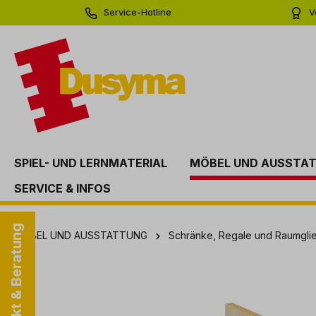
Service-Hotline
V
springen
Zur Hauptnavigation springen
0 71 81 - 60 03 0
Bi
SPIEL- UND LERNMATERIAL
MÖBEL UND AUSSTA
SERVICE & INFOS
Kontakt & Beratung
MÖBEL UND AUSSTATTUNG
Schränke, Regale und Raumgli
Bildergalerie überspringen