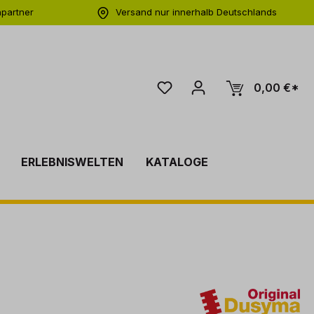
hpartner
Versand nur innerhalb Deutschlands
ng
0,00 €*
ERLEBNISWELTEN
KATALOGE