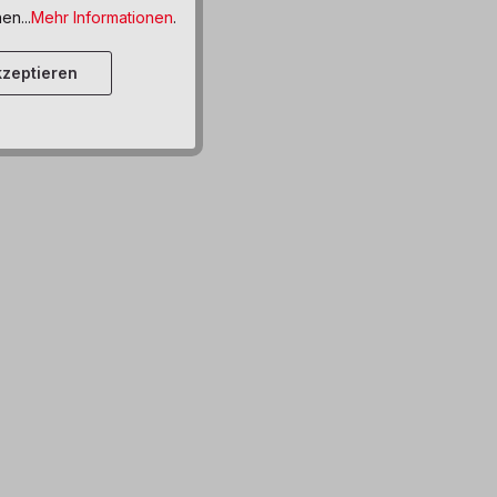
ttel hinzufügen
en...
Mehr Informationen
.
zeptieren