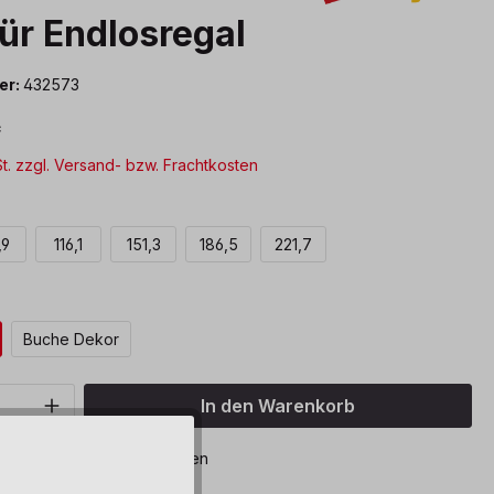
für Endlosregal
er:
432573
*
St. zzgl. Versand- bzw. Frachtkosten
wählen
,9
116,1
151,3
186,5
221,7
ählen
Buche Dekor
Anzahl: Gib den gewünschten Wert ein o
In den Warenkorb
bar, Lieferzeit: 8-12 Wochen