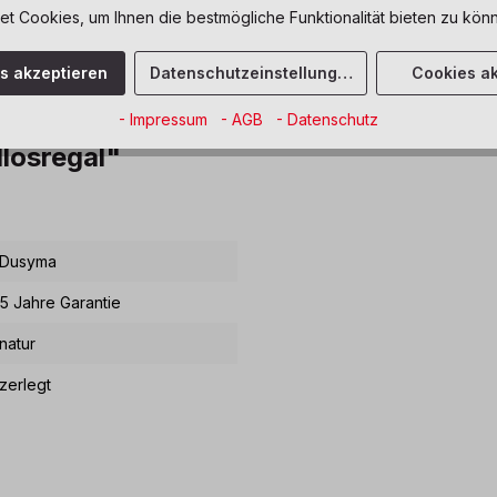
Zum Merkze
 Cookies, um Ihnen die bestmögliche Funktionalität bieten zu könn
es akzeptieren
Datenschutzeinstellungen
Cookies ak
- Impressum
- AGB
- Datenschutz
losregal"
Dusyma
5 Jahre Garantie
natur
zerlegt