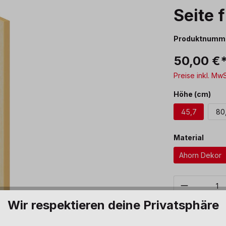
Seite 
Produktnumm
50,00 €
Preise inkl. Mw
aus
Höhe (cm)
45,7
80
ausw
Material
Ahorn Dekor
Produkt 
Wir respektieren deine Privatsphäre
Sofort verfüg