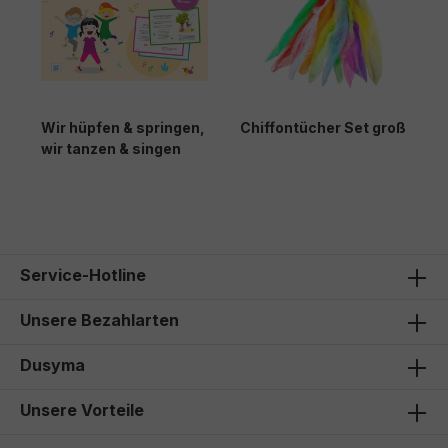
Wir hüpfen & springen,
Chiffontücher Set groß
J
wir tanzen & singen
19,80 €*
49,95 €*
5
Service-Hotline
Unsere Bezahlarten
Dusyma
Unsere Vorteile