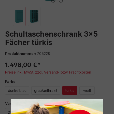
Schultaschenschrank 3x5
Fächer türkis
Produktnummer:
705228
1.498,00 €*
Preise inkl. MwSt. zzgl. Versand- bzw. Frachtkosten
auswählen
Farbe
dunkelblau
grau/anthrazit
türkis
weiß
auswählen
Variante
2x4 Fächer
2x5 Fächer
3x4 Fächer