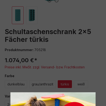
Schultaschenschrank 2x5
Fächer türkis
Produktnummer:
705218
1.074,00 €*
Preise inkl. MwSt. zzgl. Versand- bzw. Frachtkosten
auswählen
Farbe
dunkelblau
grau/anthrazit
türkis
weiß
auswählen
Variante
2x4 Fächer
2x5 Fächer
3x4 Fächer