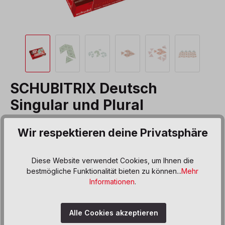
SCHUBITRIX Deutsch
Singular und Plural
Produktnummer:
556154
Wir respektieren deine Privatsphäre
17,50 €*
Diese Website verwendet Cookies, um Ihnen die
Preise inkl. MwSt. zzgl. Versand- bzw. Frachtkosten
bestmögliche Funktionalität bieten zu können...
Mehr
auswählen
Informationen
.
Variante
Einfache Sätze
Singular & Plural
Alle Cookies akzeptieren