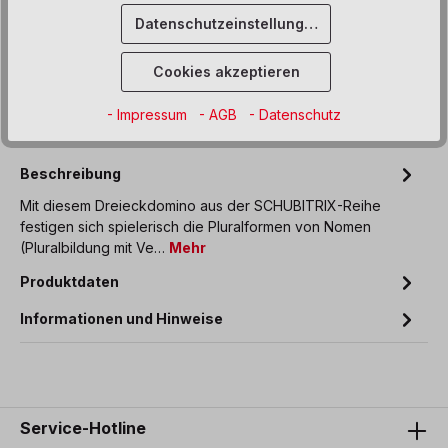
Produkt Anzahl: Gib den gewünschten We
In den Warenkorb
Datenschutzeinstellungen
Sofort verfügbar, Lieferzeit: 5 Werktage
Cookies akzeptieren
Zum Merkzettel hinzufügen
- Impressum
- AGB
- Datenschutz
Beschreibung
Mit diesem Dreieckdomino aus der SCHUBITRIX-Reihe
festigen sich spielerisch die Pluralformen von Nomen
(Pluralbildung mit Ve…
Mehr
Produktdaten
Informationen und Hinweise
Service-Hotline