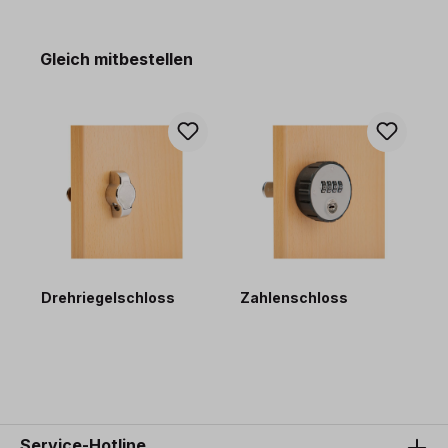
Produktgalerie überspringen
Gleich mitbestellen
Drehriegelschloss
Zahlenschloss
41,00 €*
95,00 €*
Service-Hotline