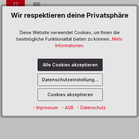
77
100
Wir respektieren deine Privatsphäre
Produkt Anzahl: Gib den gewünschten We
In den Warenkorb
Diese Website verwendet Cookies, um Ihnen die
Sofort verfügbar, Lieferzeit: 8-12 Wochen
bestmögliche Funktionalität bieten zu können...
Mehr
Informationen
.
Zum Merkzettel hinzufügen
Alle Cookies akzeptieren
Beschreibung
Datenschutzeinstellungen
Produktdaten
Cookies akzeptieren
Informationen und Hinweise
- Impressum
- AGB
- Datenschutz
Zertifizierung