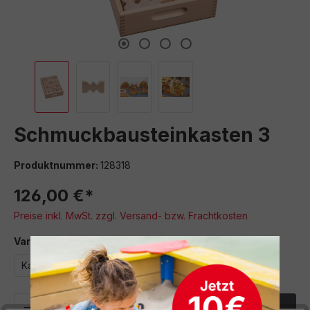
Schmuckbausteinkasten 3
Produktnummer:
128318
126,00 €*
Preise inkl. MwSt. zzgl. Versand- bzw. Frachtkosten
auswählen
Variante
Kasten 1
Kasten 2
Kasten 3
Produkt Anzahl: Gib den gewünschten We
In den Warenkorb