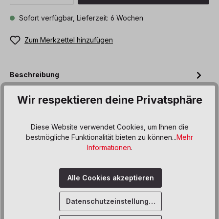
Sofort verfügbar, Lieferzeit: 6 Wochen
Zum Merkzettel hinzufügen
Beschreibung
Der Schaukelstuhl Scandi in zeitlosem Design eignet sich
Wir respektieren deine Privatsphäre
bestens für jeden Schlaf- oder Gruppenraum. Er ist dabei
sehr sitzb…
Mehr
Diese Website verwendet Cookies, um Ihnen die
Produktdaten
bestmögliche Funktionalität bieten zu können...
Mehr
Informationen und Hinweise
Informationen
.
Alle Cookies akzeptieren
Datenschutzeinstellungen