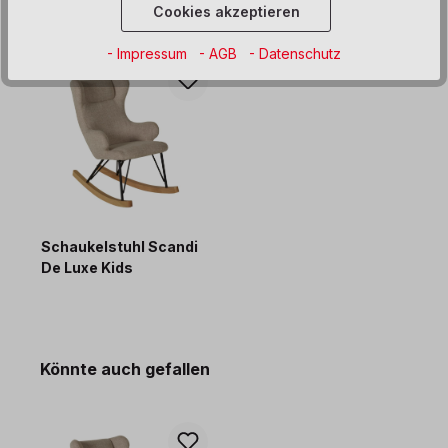
Produktgalerie überspringen
passendes Zubehör
Cookies akzeptieren
- Impressum
- AGB
- Datenschutz
Schaukelstuhl Scandi
De Luxe Kids
281,00 €*
Produktgalerie überspringen
Könnte auch gefallen