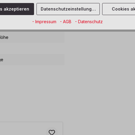
ausführungen für große Farb-,
Die Farben sind perfekt auf die
es akzeptieren
Datenschutzeinstellungen
Cookies ak
immt.
- Impressum
- AGB
- Datenschutz
Höhe
ge