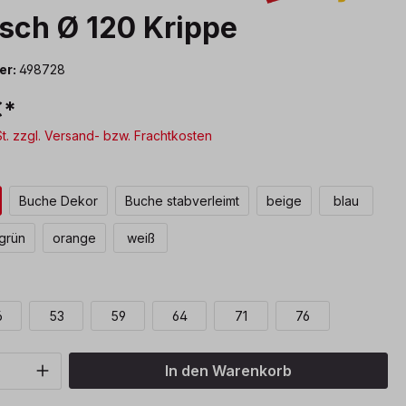
sch Ø 120 Krippe
er:
498728
€*
St. zzgl. Versand- bzw. Frachtkosten
len
Buche Dekor
Buche stabverleimt
beige
blau
lgrün
orange
weiß
wählen
6
53
59
64
71
76
Anzahl: Gib den gewünschten Wert ein o
In den Warenkorb