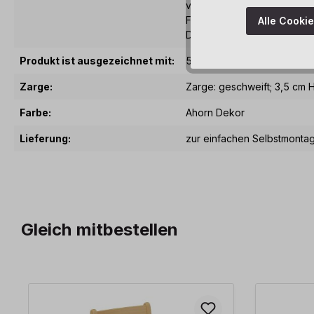
verschiedenen Tischplatten
Formen- und Höhenvielfalt. 
Alle Cooki
Dusyma-Beizfarben abgest
Produkt ist ausgezeichnet mit:
5 Jahre Garantie
Zarge:
Zarge: geschweift; 3,5 cm 
Farbe:
Ahorn Dekor
Lieferung:
zur einfachen Selbstmonta
Gleich mitbestellen
Produktgalerie überspringen