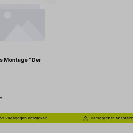
is Montage "Der
*
on Pädagogen entwickelt
Persönlicher Ansprec
s zu 5 Jahre Garantie
Individuelle Betreuu