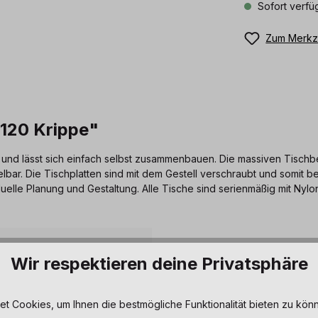
Sofort verfüg
Zum Merkze
 120 Krippe"
und lässt sich einfach selbst zusammenbauen. Die massiven Tischbei
lbar. Die Tischplatten sind mit dem Gestell verschraubt und somit b
duelle Planung und Gestaltung. Alle Tische sind serienmäßig mit Nylon
Wir respektieren deine Privatsphäre
ubter Zargentisch zur einfachen
 Cookies, um Ihnen die bestmögliche Funktionalität bieten zu könn
e Holzbeine mit