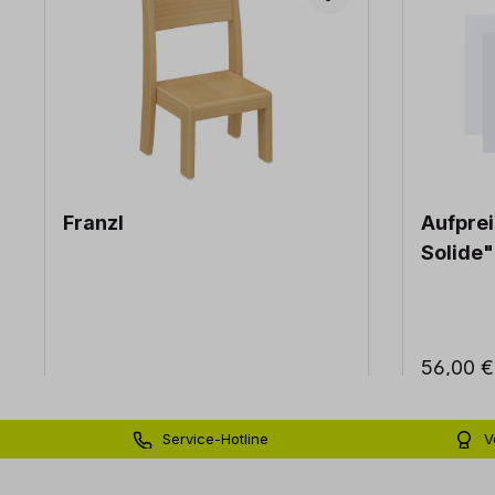
Franzl
Aufpre
Solide"
56,00 €
Service-Hotline
V
0 71 81 - 60 03 0
Bi