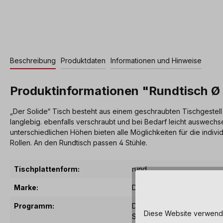
Beschreibung
Produktdaten
Informationen und Hinweise
Produktinformationen "Rundtisch Ø
„Der Solide“ Tisch besteht aus einem geschraubten Tischgestell 
langlebig. ebenfalls verschraubt und bei Bedarf leicht auswechse
unterschiedlichen Höhen bieten alle Möglichkeiten für die indivi
Rollen. An den Rundtisch passen 4 Stühle.
Tischplattenform:
rund
Marke:
Dusyma
Programm:
Der Solide ist ein verschra
Diese Website verwendet
Selbstmontage. Abgerundet