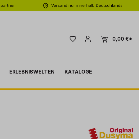
hpartner
Versand nur innerhalb Deutschlands
ng
0,00 €*
ERLEBNISWELTEN
KATALOGE