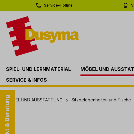
Service-Hotline
V
springen
Zur Hauptnavigation springen
0 71 81 - 60 03 0
Bi
SPIEL- UND LERNMATERIAL
MÖBEL UND AUSSTA
SERVICE & INFOS
Kontakt & Beratung
MÖBEL UND AUSSTATTUNG
Sitzgelegenheiten und Tische
Bildergalerie überspringen