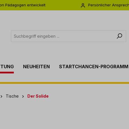
on Pädagogen entwickelt
Persönlicher Ansprec
s zu 5 Jahre Garantie
Individuelle Betreuu
TTUNG
NEUHEITEN
STARTCHANCEN-PROGRAMM
Tische
Der Solide