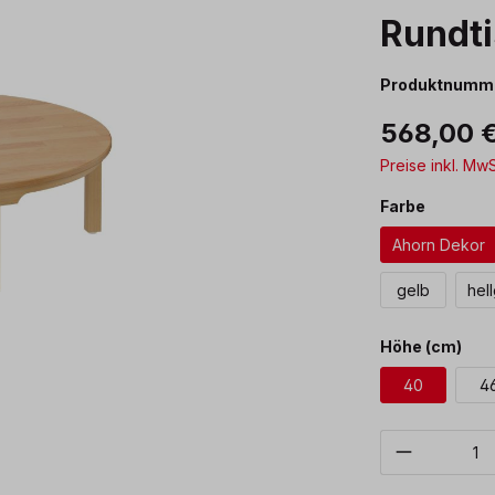
Rundti
Produktnumm
568,00 
Preise inkl. Mw
auswäh
Farbe
Ahorn Dekor
gelb
hel
aus
Höhe (cm)
40
4
Produkt 