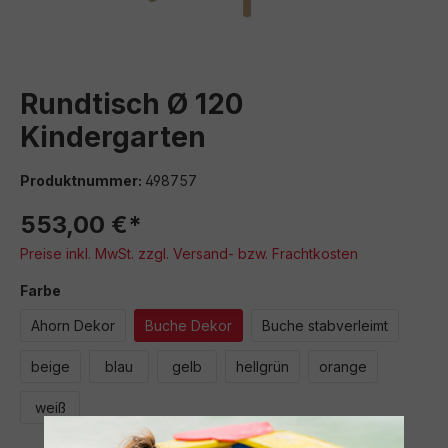
Rundtisch Ø 120
Kindergarten
Produktnummer:
498757
553,00 €*
Preise inkl. MwSt. zzgl. Versand- bzw. Frachtkosten
auswählen
Farbe
Ahorn Dekor
Buche Dekor
Buche stabverleimt
beige
blau
gelb
hellgrün
orange
weiß