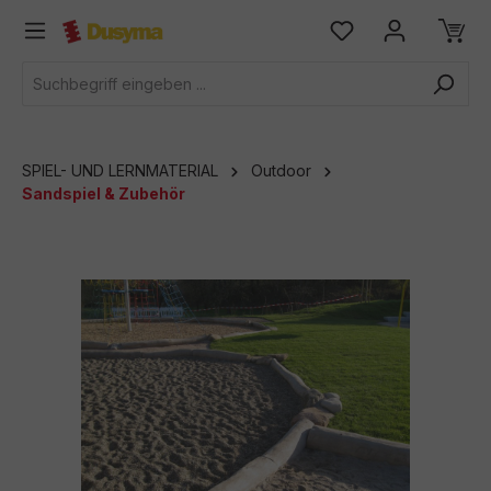
alt springen
SPIEL- UND LERNMATERIAL
Outdoor
Sandspiel & Zubehör
Bildergalerie überspringen