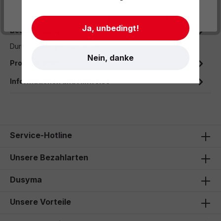
- Impressum
- AGB
- Datenschutz
Ja, unbedingt!
Beschreibung
Durchmesser ca. 25 - 30 cm
Nein, danke
Produktdaten
Informationen und Hinweise
Service-Hotline
Unsere Bezahlarten
Dusyma
Unsere Vorteile