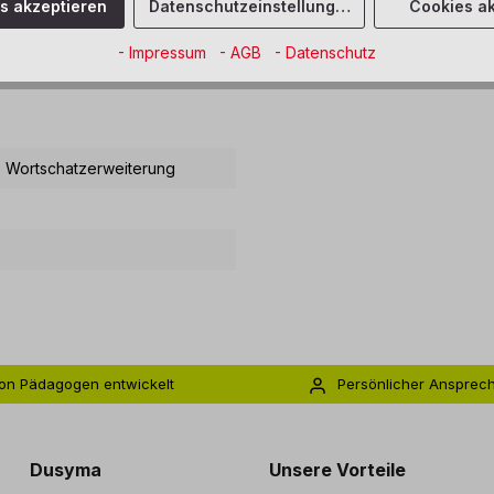
es akzeptieren
Datenschutzeinstellungen
Cookies ak
- Impressum
- AGB
- Datenschutz
e Obst"
, Wortschatzerweiterung
on Pädagogen entwickelt
Persönlicher Ansprec
s zu 5 Jahre Garantie
Individuelle Betreuu
Dusyma
Unsere Vorteile