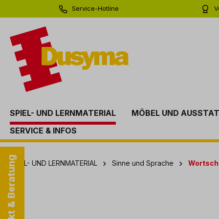
Service-Hotline
V
springen
Zur Hauptnavigation springen
0 71 81 - 60 03 0
Bi
SPIEL- UND LERNMATERIAL
MÖBEL UND AUSSTA
SERVICE & INFOS
Kontakt & Beratung
SPIEL- UND LERNMATERIAL
Sinne und Sprache
Wortsch
Bildergalerie überspringen