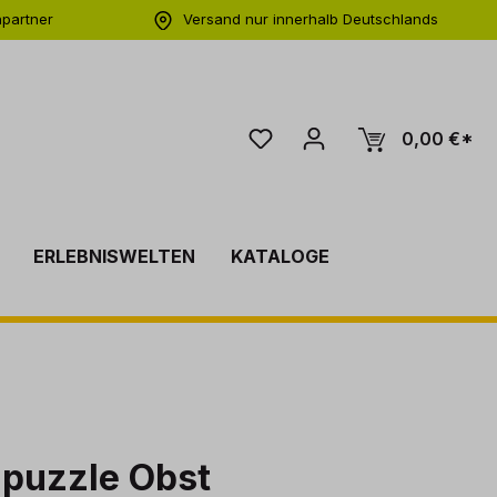
hpartner
Versand nur innerhalb Deutschlands
ng
0,00 €*
ERLEBNISWELTEN
KATALOGE
npuzzle Obst