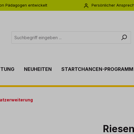
on Pädagogen entwickelt
Persönlicher Ansprec
s zu 5 Jahre Garantie
Individuelle Betreuu
TTUNG
NEUHEITEN
STARTCHANCEN-PROGRAMM
atzerweiterung
Riese