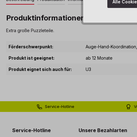
Alle Cooki
Produktinformationen "Riesenpuzzl
Extra große Puzzleteile.
Förderschwerpunkt:
Auge-Hand-Koordination
Produkt ist geeignet:
ab 12 Monate
Produkt eignet sich auch für:
U3
Service-Hotline
V
0 71 81 - 60 03 0
Bi
Service-Hotline
Unsere Bezahlarten