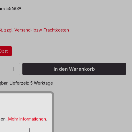
er:
556839
St. zzgl. Versand- bzw. Frachtkosten
ählen
Obst
Anzahl: Gib den gewünschten Wert ein o
In den Warenkorb
bar, Lieferzeit: 5 Werktage
ttel hinzufügen
en...
Mehr Informationen
.