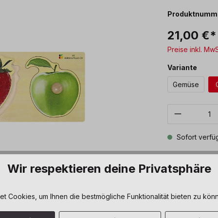
Produktnumm
21,00 €*
Preise inkl. Mw
ausw
Variante
Gemüse
Produkt 
Sofort verfüg
Zum Merkze
Wir respektieren deine Privatsphäre
 Cookies, um Ihnen die bestmögliche Funktionalität bieten zu könn