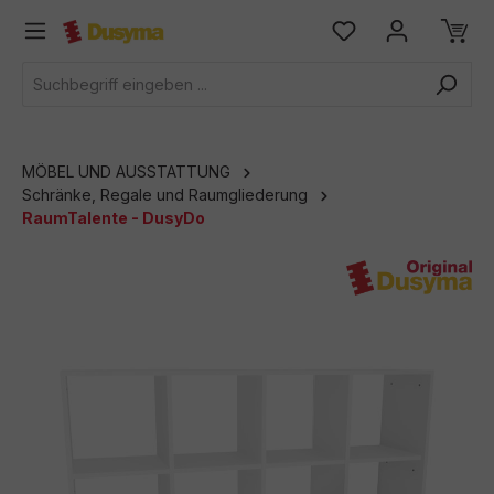
alt springen
MÖBEL UND AUSSTATTUNG
Schränke, Regale und Raumgliederung
RaumTalente - DusyDo
Bildergalerie überspringen