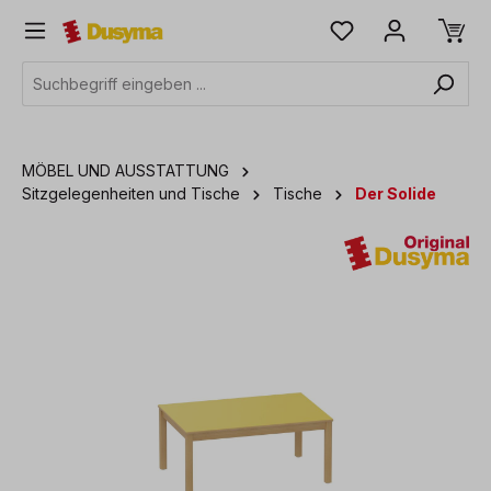
alt springen
MÖBEL UND AUSSTATTUNG
Sitzgelegenheiten und Tische
Tische
Der Solide
Bildergalerie überspringen