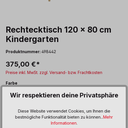
Rechtecktisch 120 x 80 cm
Kindergarten
Produktnummer:
498442
375,00 €*
Preise inkl. MwSt. zzgl. Versand- bzw. Frachtkosten
auswählen
Farbe
Ahorn Dekor
Buche Dekor
Buche stabverleimt
Wir respektieren deine Privatsphäre
beige
blau
gelb
hellgrün
orange
Diese Website verwendet Cookies, um Ihnen die
weiß
bestmögliche Funktionalität bieten zu können...
Mehr
Informationen
.