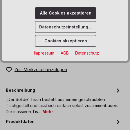
auswählen
Höhe (cm)
Alle Cookies akzeptieren
40
46
53
59
64
71
76
Datenschutzeinstellungen
Produkt Anzahl: Gib den gewünschten We
Cookies akzeptieren
In den Warenkorb
- Impressum
- AGB
- Datenschutz
Sofort verfügbar, Lieferzeit: 8-12 Wochen
Zum Merkzettel hinzufügen
Beschreibung
„Der Solide“ Tisch besteht aus einem geschraubten
Tischgestell und lässt sich einfach selbst zusammenbauen.
Die massiven Tis…
Mehr
Produktdaten