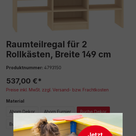
Raumteilregal für 2
Rollkästen, Breite 149 cm
Produktnummer:
4793150
537,00 €*
Preise inkl. MwSt. zzgl. Versand- bzw. Frachtkosten
auswählen
Material
Ahorn Dekor
Ahorn Furnier
Buche Dekor
Buche Furnier
weiß Dekor