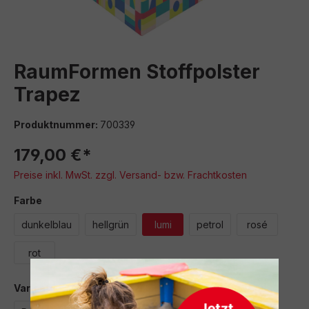
RaumFormen Stoffpolster
Trapez
Produktnummer:
700339
179,00 €*
Preise inkl. MwSt. zzgl. Versand- bzw. Frachtkosten
auswählen
Farbe
dunkelblau
hellgrün
lumi
petrol
rosé
rot
auswählen
Variante