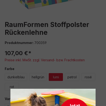
RaumFormen Stoffpolster
Rückenlehne
Produktnummer:
700359
107,00 €*
Preise inkl. MwSt. zzgl. Versand- bzw. Frachtkosten
auswählen
Farbe
dunkelblau
hellgrün
lumi
petrol
rosé
rot
auswählen
Variante