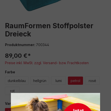
RaumFormen Stoffpolster
Dreieck
Produktnummer:
700344
89,00 €*
Preise inkl. MwSt. zzgl. Versand- bzw. Frachtkosten
auswählen
Farbe
dunkelblau
hellgrün
lumi
petrol
rosé
rot
auswählen
Variante