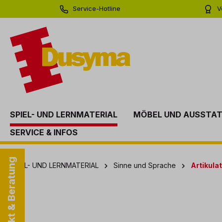
Service-Hotline
V
springen
Zur Hauptnavigation springen
0 71 81 - 60 03 0
Bi
SPIEL- UND LERNMATERIAL
MÖBEL UND AUSSTA
SERVICE & INFOS
Kontakt & Beratung
SPIEL- UND LERNMATERIAL
Sinne und Sprache
Artikula
Bildergalerie überspringen