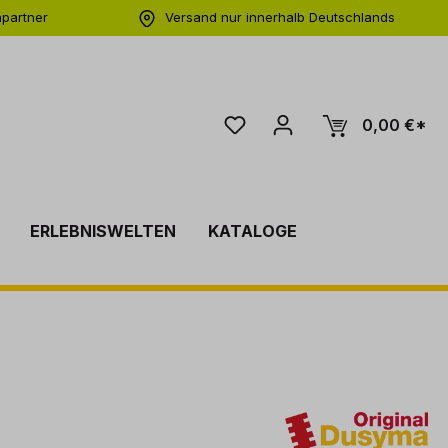
hpartner
Versand nur innerhalb Deutschlands
ng
0,00 €*
ERLEBNISWELTEN
KATALOGE