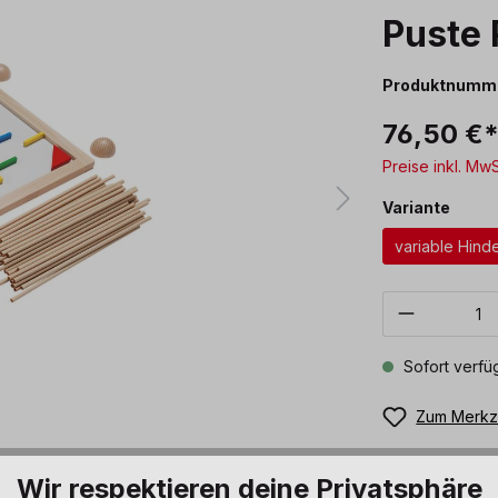
Puste 
Produktnumm
76,50 €
Preise inkl. Mw
ausw
Variante
variable Hind
Produkt 
Sofort verfüg
Zum Merkze
Wir respektieren deine Privatsphäre