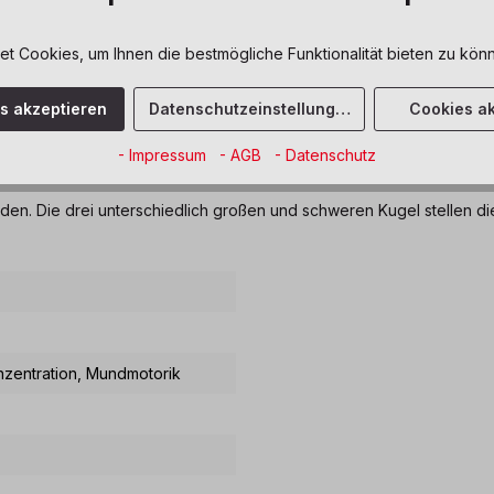
 Cookies, um Ihnen die bestmögliche Funktionalität bieten zu könn
loads
es akzeptieren
Datenschutzeinstellungen
Cookies ak
- Impressum
- AGB
- Datenschutz
urs magnetisch"
den. Die drei unterschiedlich großen und schweren Kugel stellen di
nzentration
, Mundmotorik