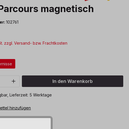
Parcours magnetisch
er:
102761
*
St. zzgl. Versand- bzw. Frachtkosten
ählen
ernisse
Anzahl: Gib den gewünschten Wert ein o
In den Warenkorb
bar, Lieferzeit: 5 Werktage
ttel hinzufügen