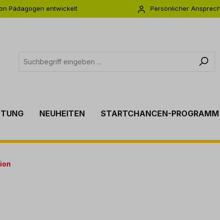
on Pädagogen entwickelt
Persönlicher Ansprec
s zu 5 Jahre Garantie
Individuelle Betreuu
TTUNG
NEUHEITEN
STARTCHANCEN-PROGRAMM
tion