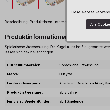
Diese Website verwendet
Beschreibung
Produktdaten
Informationen und Hinweise
Down
Alle Cooki
Produktinformationen "Puste Parco
Spielerische Atemschulung. Die Kugel muss ins Ziel gepustet wer
lassen sich flexibel anbringen.
Curriculumbereich:
Sprachliche Entwicklung
Marke:
Dusyma
Förderschwerpunkt:
Ausdauer
, Geschicklichkeit
, Ko
Produkt ist geeignet:
ab 3 Jahre
Für bis zu Spieler/Kinder:
ab 1 Spielende