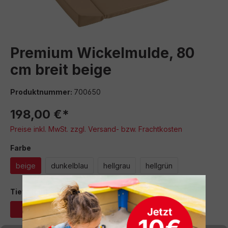
Premium Wickelmulde, 80
cm breit beige
Produktnummer:
700650
198,00 €*
Preise inkl. MwSt. zzgl. Versand- bzw. Frachtkosten
auswählen
Farbe
beige
dunkelblau
hellgrau
hellgrün
auswählen
Tiefe (cm)
73
88