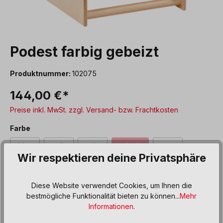
Podest farbig gebeizt
Produktnummer:
102075
144,00 €*
Preise inkl. MwSt. zzgl. Versand- bzw. Frachtkosten
auswählen
Farbe
Wir respektieren deine Privatsphäre
blau
gelb
grün
hellgrün
natur
(Diese Option ist zurzeit nicht verfügbar.)
(Diese Option ist zurzeit nicht verfügbar.)
(Diese Option ist zurzeit nicht verfügbar.)
(Diese Option ist zurzeit nicht v
(Diese Option ist z
orange
rot
türkis
(Diese Option ist zurzeit nicht verfügbar.)
(Diese Option ist zurzeit nicht verfügbar.)
(Diese Option ist zurzeit nicht verfügbar.)
Diese Website verwendet Cookies, um Ihnen die
bestmögliche Funktionalität bieten zu können...
Mehr
Informationen
.
Benachrichtige mich