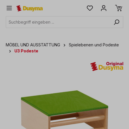
alt springen
MÖBEL UND AUSSTATTUNG
Spielebenen und Podeste
U3 Podeste
Bildergalerie überspringen