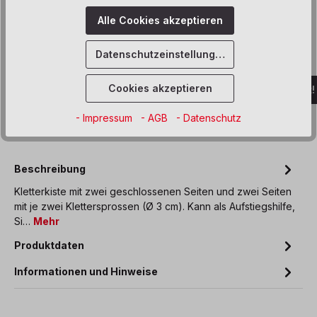
Alle Cookies akzeptieren
Derzeit ist das Produkt nicht verfügbar, wir
Datenschutzeinstellungen
benachrichtigen dich gern per E-Mail
Cookies akzeptieren
Benachrichtigt werden, sobald Artikel wieder lieferbar ist!
- Impressum
- AGB
- Datenschutz
Zum Merkzettel hinzufügen
Beschreibung
Kletterkiste mit zwei geschlossenen Seiten und zwei Seiten
mit je zwei Klettersprossen (Ø 3 cm). Kann als Aufstiegshilfe,
Si…
Mehr
Produktdaten
Informationen und Hinweise