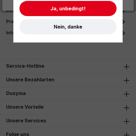
- Impressum
- AGB
- Datenschutz
Ja, unbedingt!
Beschreibung
Produktdaten
Nein, danke
Informationen und Hinweise
Service-Hotline
Unsere Bezahlarten
Dusyma
Unsere Vorteile
Unsere Services
Folge uns