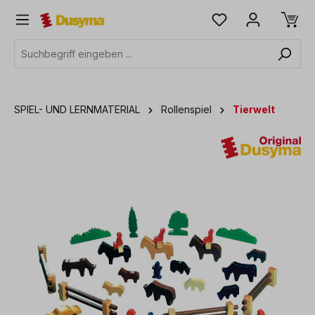
alt springen
SPIEL- UND LERNMATERIAL
Rollenspiel
Tierwelt
Bildergalerie überspringen