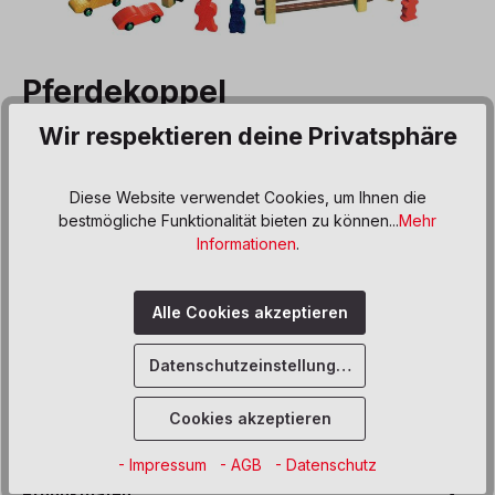
Pferdekoppel
Wir respektieren deine Privatsphäre
Produktnummer:
065900
23,00 €*
Diese Website verwendet Cookies, um Ihnen die
bestmögliche Funktionalität bieten zu können...
Mehr
Preise inkl. MwSt. zzgl. Versand- bzw. Frachtkosten
Informationen
.
Produkt Anzahl: Gib den gewünschten We
In den Warenkorb
Alle Cookies akzeptieren
Sofort verfügbar, Lieferzeit: 5 Werktage
Datenschutzeinstellungen
Zum Merkzettel hinzufügen
Cookies akzeptieren
Beschreibung
- Impressum
- AGB
- Datenschutz
Produktdaten