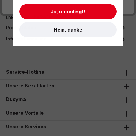
Interessantes Perlenfädelspiel mit großen Jumbo-
- Impressum
- AGB
- Datenschutz
Holzperlen. Mit Hilfe der Bildtäfelchen können
Ja, unbedingt!
unterschiedliche Perlenketten…
Mehr
Produktdaten
Nein, danke
Informationen und Hinweise
Service-Hotline
Unsere Bezahlarten
Dusyma
Unsere Vorteile
Unsere Services