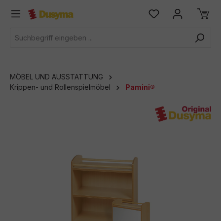
alt springen
MÖBEL UND AUSSTATTUNG
Krippen- und Rollenspielmöbel
Pamini®
Bildergalerie überspringen