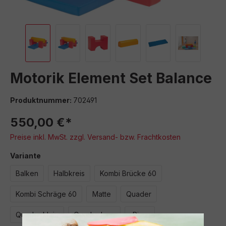
Motorik Element Set Balance
Produktnummer:
702491
550,00 €*
Preise inkl. MwSt. zzgl. Versand- bzw. Frachtkosten
auswählen
Variante
Balken
Halbkreis
Kombi Brücke 60
Kombi Schräge 60
Matte
Quader
Quader klein
Quader lang
Ring