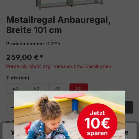
Metallregal Anbauregal,
Breite 101 cm
Produktnummer:
702185
259,00 €*
Preise inkl. MwSt. zzgl. Versand- bzw. Frachtkosten
auswählen
Tiefe (cm)
40
50
60
80
Produkt Anzahl: Gib den gewünschten We
In den Warenkorb
Sofort verfügbar, Lieferzeit: 6 Wochen
Wir respektieren deine Privatsphäre
Zum Merkzettel hinzufügen