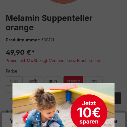
Melamin Suppenteller
orange
Produktnummer:
508121
49,90 €*
Preise inkl. MwSt. zzgl. Versand- bzw. Frachtkosten
auswählen
Farbe
blau
gelb
grün
orange
rot
(Diese Option ist zurzeit nicht verfügbar.)
Produkt Anzahl: Gib den gewünschten We
In den Warenkorb
Sofort verfügbar, Lieferzeit: 5 Werktage
Wir respektieren deine Privatsphäre
Zum Merkzettel hinzufügen