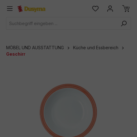
alt springen
MÖBEL UND AUSSTATTUNG
Küche und Essbereich
Geschirr
Bildergalerie überspringen