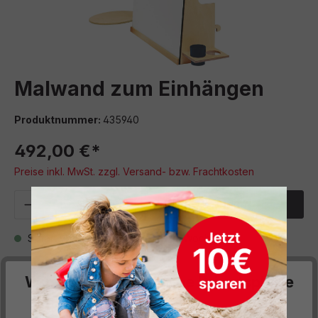
Malwand zum Einhängen
Produktnummer:
435940
492,00 €*
Preise inkl. MwSt. zzgl. Versand- bzw. Frachtkosten
Produkt Anzahl: Gib den gewünschten We
In den Warenkorb
Sofort verfügbar, Lieferzeit: 8-12 Wochen
Zum Merkzettel hinzufügen
Wir respektieren deine Privatsphäre