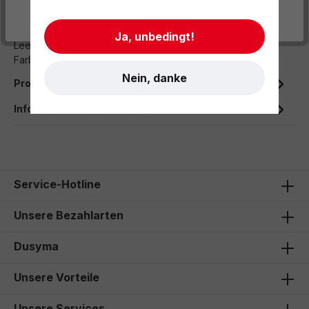
Beschreibung
- Impressum
- AGB
- Datenschutz
Ja, unbedingt!
Leerflaschen mit Schaumstoffeinsatz zum Auftragen der
Farbe.
Nein, danke
Produktdaten
Informationen und Hinweise
Service-Hotline
Unsere Bezahlarten
Dusyma
Unsere Vorteile
Unsere Services