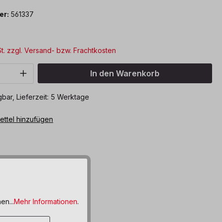
er:
561337
St. zzgl. Versand- bzw. Frachtkosten
Anzahl: Gib den gewünschten Wert ein o
In den Warenkorb
bar, Lieferzeit: 5 Werktage
ttel hinzufügen
en...
Mehr Informationen
.