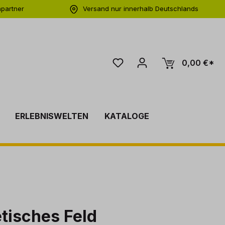
hpartner
Versand nur innerhalb Deutschlands
ng
0,00 €*
ERLEBNISWELTEN
KATALOGE
tisches Feld