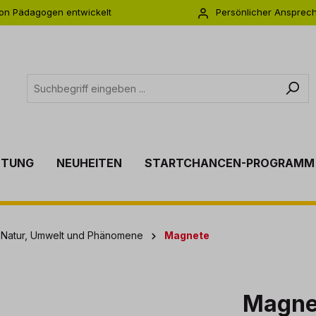
on Pädagogen entwickelt
Persönlicher Ansprec
s zu 5 Jahre Garantie
Individuelle Betreuu
TTUNG
NEUHEITEN
STARTCHANCEN-PROGRAMM
 Natur, Umwelt und Phänomene
Magnete
Magne