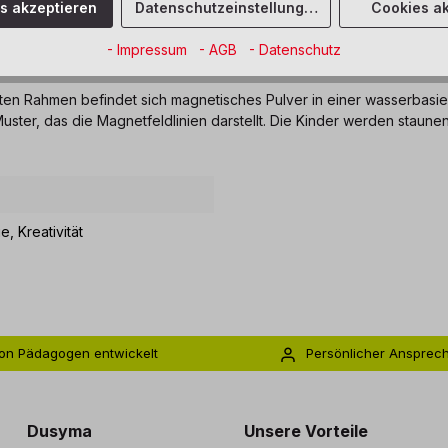
es akzeptieren
Datenschutzeinstellungen
Cookies ak
- Impressum
- AGB
- Datenschutz
s Feld"
nten Rahmen befindet sich magnetisches Pulver in einer wasserbas
 Muster, das die Magnetfeldlinien darstellt. Die Kinder werden stau
ie
, Kreativität
on Pädagogen entwickelt
Persönlicher Ansprec
s zu 5 Jahre Garantie
Individuelle Betreuu
Dusyma
Unsere Vorteile