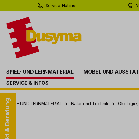
Service-Hotline
V
springen
Zur Hauptnavigation springen
0 71 81 - 60 03 0
Bi
SPIEL- UND LERNMATERIAL
MÖBEL UND AUSSTA
SERVICE & INFOS
Kontakt & Beratung
SPIEL- UND LERNMATERIAL
Natur und Technik
Ökologie,
Bildergalerie überspringen