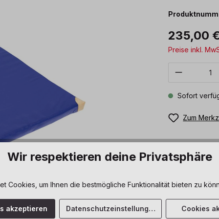
Produktnumm
235,00 
Preise inkl. Mw
Produkt 
Sofort verfüg
Zum Merkze
Wir respektieren deine Privatsphäre
 Cookies, um Ihnen die bestmögliche Funktionalität bieten zu könn
es akzeptieren
Datenschutzeinstellungen
Cookies ak