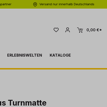
hpartner
Versand nur innerhalb Deutschlands
ng
0,00 €*
ERLEBNISWELTEN
KATALOGE
us Turnmatte