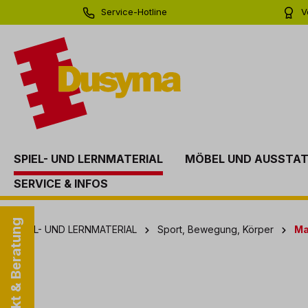
Service-Hotline
V
springen
Zur Hauptnavigation springen
0 71 81 - 60 03 0
Bi
SPIEL- UND LERNMATERIAL
MÖBEL UND AUSSTA
SERVICE & INFOS
Kontakt & Beratung
SPIEL- UND LERNMATERIAL
Sport, Bewegung, Körper
Ma
Bildergalerie überspringen