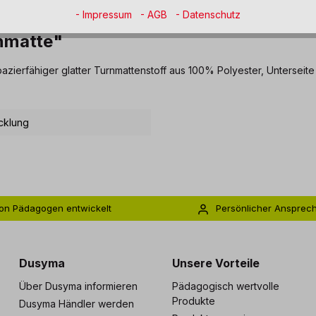
- Impressum
- AGB
- Datenschutz
rnmatte"
azierfähiger glatter Turnmattenstoff aus 100% Polyester, Unterseite
cklung
on Pädagogen entwickelt
Persönlicher Ansprec
s zu 5 Jahre Garantie
Individuelle Betreuu
Dusyma
Unsere Vorteile
Über Dusyma informieren
Pädagogisch wertvolle
Produkte
Dusyma Händler werden