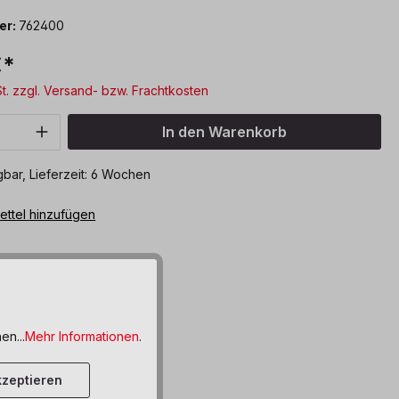
er:
762400
€*
St. zzgl. Versand- bzw. Frachtkosten
Anzahl: Gib den gewünschten Wert ein o
In den Warenkorb
bar, Lieferzeit: 6 Wochen
ttel hinzufügen
en...
Mehr Informationen
.
zeptieren