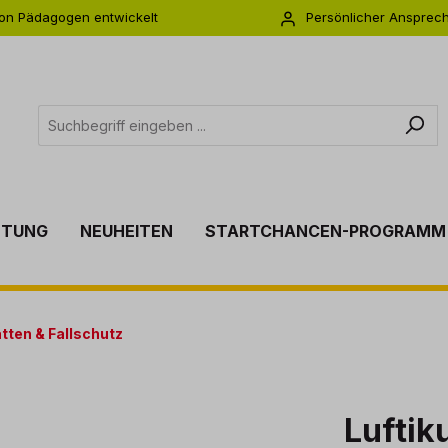
on Pädagogen entwickelt
Persönlicher Ansprec
s zu 5 Jahre Garantie
Individuelle Betreuu
TTUNG
NEUHEITEN
STARTCHANCEN-PROGRAMM
tten & Fallschutz
Luftik