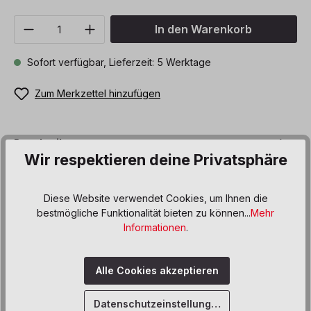
Produkt Anzahl: Gib den gewünschten We
In den Warenkorb
Sofort verfügbar, Lieferzeit: 5 Werktage
Zum Merkzettel hinzufügen
Beschreibung
Wir respektieren deine Privatsphäre
Dieses Heft bietet eine Vielzahl von Stationsaufgaben für
die 2. Klasse, welche das gesamte Schuljahr parallel zum
Mathemati…
Mehr
Diese Website verwendet Cookies, um Ihnen die
bestmögliche Funktionalität bieten zu können...
Mehr
Produktdaten
Informationen
.
Informationen und Hinweise
Alle Cookies akzeptieren
Datenschutzeinstellungen