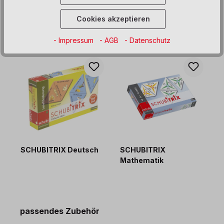
Cookies akzeptieren
Produktgalerie überspringen
Gleich mitbestellen
- Impressum
- AGB
- Datenschutz
SCHUBITRIX Deutsch
SCHUBITRIX
L
Mathematik
2
Produktgalerie überspringen
passendes Zubehör