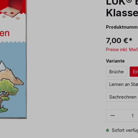
LÜK® E
Klass
Produktnumm
7,00 €*
Preise inkl. Mw
ausw
Variante
Brüche
Ei
Lernen an Sta
Sachrechnen
Produkt 
Sofort verfüg