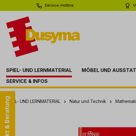
Service-Hotline
V
springen
Zur Hauptnavigation springen
0 71 81 - 60 03 0
Bi
SPIEL- UND LERNMATERIAL
MÖBEL UND AUSSTA
SERVICE & INFOS
Kontakt & Beratung
SPIEL- UND LERNMATERIAL
Natur und Technik
Mathemati
Bildergalerie überspringen