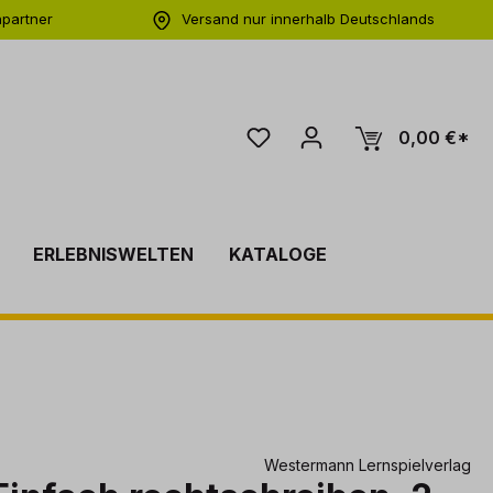
hpartner
Versand nur innerhalb Deutschlands
ng
0,00 €*
ERLEBNISWELTEN
KATALOGE
Westermann Lernspielverlag