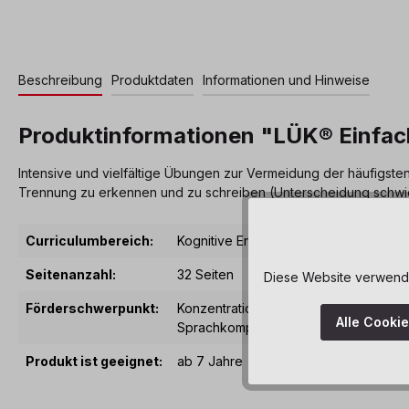
Beschreibung
Produktdaten
Informationen und Hinweise
Produktinformationen "LÜK® Einfach
Intensive und vielfältige Übungen zur Vermeidung der häufigste
Trennung zu erkennen und zu schreiben (Unterscheidung schwier
Curriculumbereich:
Kognitive Entwicklung
, Spiele & Puzzl
Seitenanzahl:
32 Seiten
Diese Website verwendet
Förderschwerpunkt:
Konzentration
, Mathematische Kompe
Alle Cooki
Sprachkompetenz
Produkt ist geeignet:
ab 7 Jahre