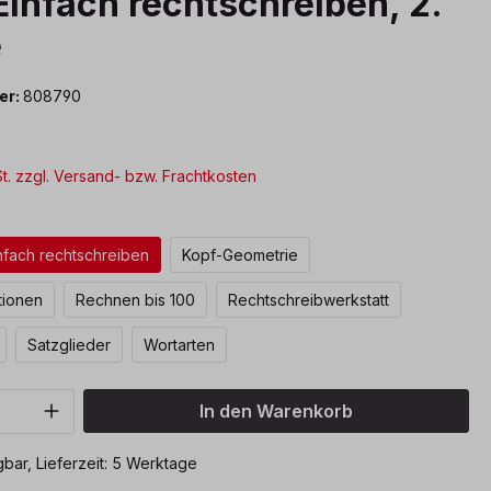
infach rechtschreiben, 2.
e
er:
808790
St. zzgl. Versand- bzw. Frachtkosten
ählen
nfach rechtschreiben
Kopf-Geometrie
tionen
Rechnen bis 100
Rechtschreibwerkstatt
Satzglieder
Wortarten
Anzahl: Gib den gewünschten Wert ein o
In den Warenkorb
bar, Lieferzeit: 5 Werktage