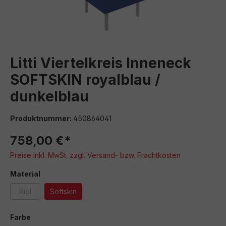
Litti Viertelkreis Inneneck
SOFTSKIN royalblau /
dunkelblau
Produktnummer:
450864041
758,00 €*
Preise inkl. MwSt. zzgl. Versand- bzw. Frachtkosten
auswählen
Material
Riol
Softskin
(Diese Option ist zurzeit nicht verfügbar.)
auswählen
Farbe