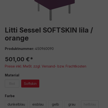
Litti Sessel SOFTSKIN lila /
orange
Produktnummer:
450960090
501,00 €*
Preise inkl. MwSt. zzgl. Versand- bzw. Frachtkosten
auswählen
Material
Riol
Softskin
(Diese Option ist zurzeit nicht verfügbar.)
auswählen
Farbe
dunkelblau
eisblau
gelb
grau
hellblau
(Diese Option