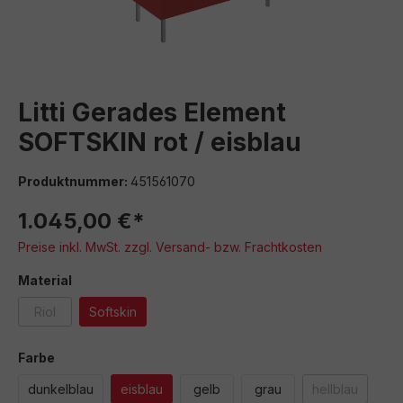
Litti Gerades Element
SOFTSKIN rot / eisblau
Produktnummer:
451561070
1.045,00 €*
Preise inkl. MwSt. zzgl. Versand- bzw. Frachtkosten
auswählen
Material
Riol
Softskin
(Diese Option ist zurzeit nicht verfügbar.)
auswählen
Farbe
dunkelblau
eisblau
gelb
grau
hellblau
(Diese Option