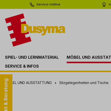
Service-Hotline
V
springen
Zur Hauptnavigation springen
0 71 81 - 60 03 0
Bi
SPIEL- UND LERNMATERIAL
MÖBEL UND AUSSTA
SERVICE & INFOS
Kontakt & Beratung
MÖBEL UND AUSSTATTUNG
Sitzgelegenheiten und Tische
Bildergalerie überspringen