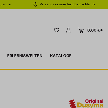
hpartner
Versand nur innerhalb Deutschlands
ng
0,00 €*
ERLEBNISWELTEN
KATALOGE