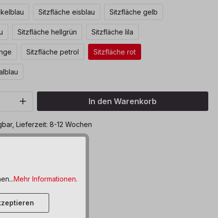
nkelblau
Sitzfläche eisblau
Sitzfläche gelb
u
Sitzfläche hellgrün
Sitzfläche lila
ange
Sitzfläche petrol
Sitzfläche rot
alblau
Anzahl: Gib den gewünschten Wert ein o
In den Warenkorb
bar, Lieferzeit: 8-12 Wochen
ttel hinzufügen
en...
Mehr Informationen
.
zeptieren