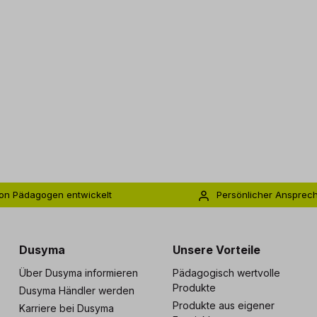
on Pädagogen entwickelt
Persönlicher Ansprec
s zu 5 Jahre Garantie
Individuelle Betreuu
Dusyma
Unsere Vorteile
Über Dusyma informieren
Pädagogisch wertvolle
Produkte
Dusyma Händler werden
Produkte aus eigener
Karriere bei Dusyma