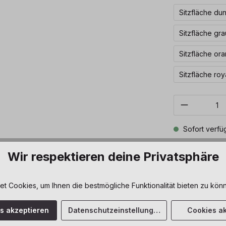
Sitzfläche du
Sitzfläche gra
Sitzfläche or
Sitzfläche roy
Produkt 
Sofort verfüg
Zum Merkze
Wir respektieren deine Privatsphäre
 Cookies, um Ihnen die bestmögliche Funktionalität bieten zu könn
es akzeptieren
Datenschutzeinstellungen
Cookies ak
ment SOFTSKIN rot / grau"