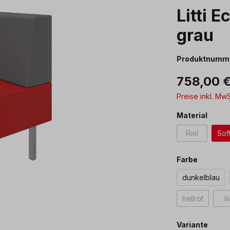
Litti 
grau
Produktnumm
758,00 
Preise inkl. Mw
ausw
Material
Riol
Sof
(Diese Option
auswäh
Farbe
dunkelblau
hellrot
li
(Diese Option
ausw
Variante