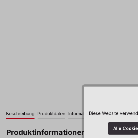
Diese Website verwendet
Beschreibung
Produktdaten
Informationen und Hinweise
Alle Cooki
Produktinformationen "Litti Eckele