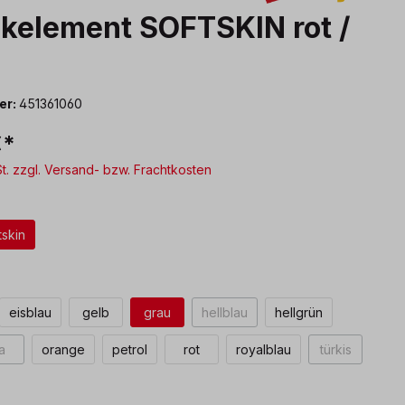
Eckelement SOFTSKIN rot /
er:
451361060
€*
St. zzgl. Versand- bzw. Frachtkosten
ählen
tskin
 ist zurzeit nicht verfügbar.)
len
eisblau
gelb
grau
hellblau
hellgrün
(Diese Option ist zurzeit nicht ver
la
orange
petrol
rot
royalblau
türkis
 ist zurzeit nicht verfügbar.)
(Diese Option ist zurzeit nicht verfügbar.)
(Diese Option
ählen