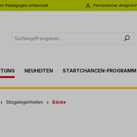
on Pädagogen entwickelt
Persönlicher Ansprec
s zu 5 Jahre Garantie
Individuelle Betreuu
TTUNG
NEUHEITEN
STARTCHANCEN-PROGRAMM
Sitzgelegenheiten
Bänke