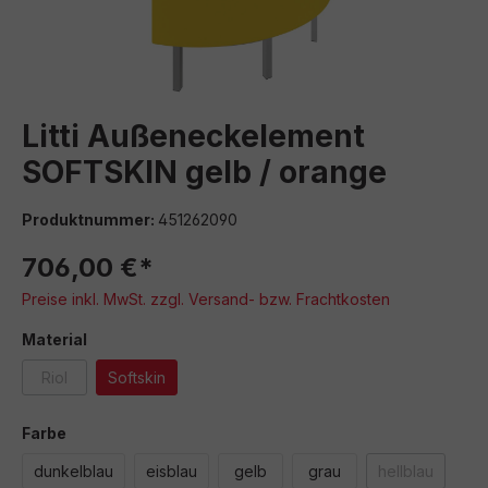
Litti Außeneckelement
SOFTSKIN gelb / orange
Produktnummer:
451262090
706,00 €*
Preise inkl. MwSt. zzgl. Versand- bzw. Frachtkosten
auswählen
Material
Riol
Softskin
(Diese Option ist zurzeit nicht verfügbar.)
auswählen
Farbe
dunkelblau
eisblau
gelb
grau
hellblau
(Diese Option