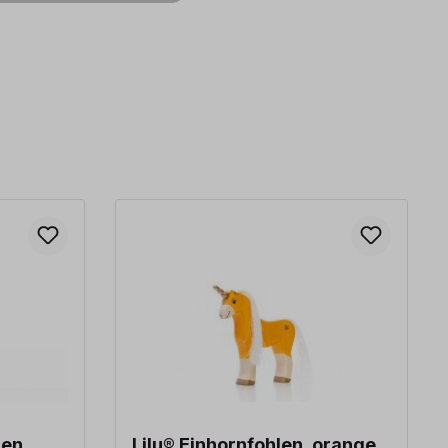
len,
Lilu® Einhornfohlen, orange