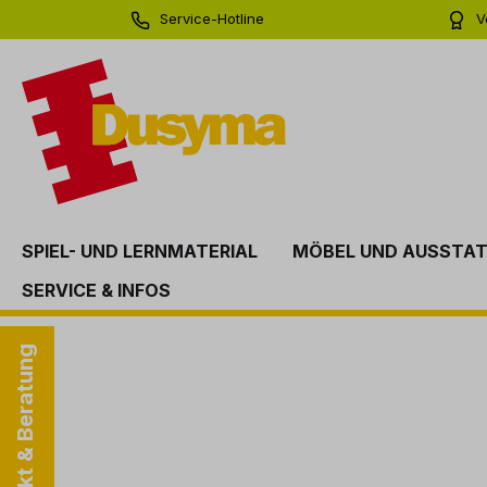
Service-Hotline
V
springen
Zur Hauptnavigation springen
0 71 81 - 60 03 0
Bi
SPIEL- UND LERNMATERIAL
MÖBEL UND AUSSTA
SERVICE & INFOS
Kontakt & Beratung
Bildergalerie überspringen