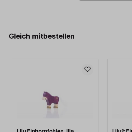
Gleich mitbestellen
Produktgalerie überspringen
Lilu Einhornfohlen, lila
Lilu® E