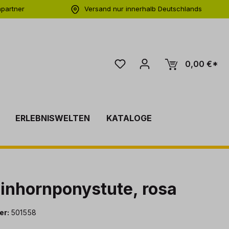
hpartner
Versand nur innerhalb Deutschlands
ng
0,00 €*
ERLEBNISWELTEN
KATALOGE
Einhornponystute, rosa
er:
501558