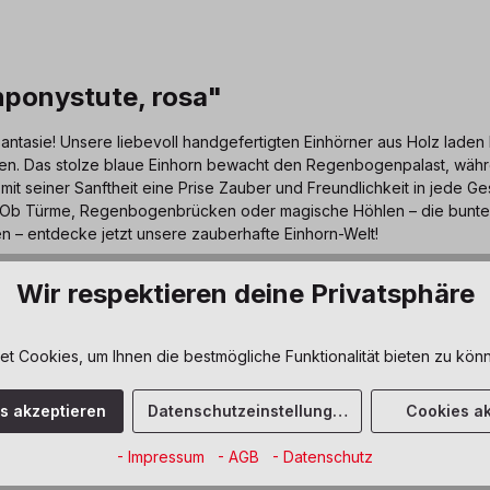
nponystute, rosa"
antasie! Unsere liebevoll handgefertigten Einhörner aus Holz laden
ten. Das stolze blaue Einhorn bewacht den Regenbogenpalast, währ
 mit seiner Sanftheit eine Prise Zauber und Freundlichkeit in jede
. Ob Türme, Regenbogenbrücken oder magische Höhlen – die bunte
n – entdecke jetzt unsere zauberhafte Einhorn-Welt!
Wir respektieren deine Privatsphäre
en Herz, das sich bei Licht
 Aus FSC®-zertifiziertem Holz,
 Cookies, um Ihnen die bestmögliche Funktionalität bieten zu könn
ollenspiele, als dekoratives
Welt-Spiels.
es akzeptieren
Datenschutzeinstellungen
Cookies ak
- Impressum
- AGB
- Datenschutz