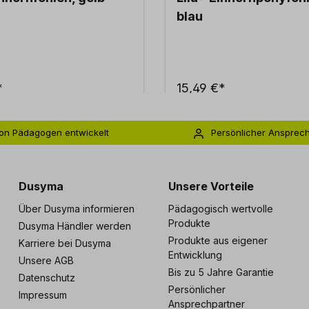
blau
*
15,49 €*
on Pädagogen entwickelt
Persönlicher Ansprec
s zu 5 Jahre Garantie
Individuelle Betreuu
Dusyma
Unsere Vorteile
Über Dusyma informieren
Pädagogisch wertvolle
Produkte
Dusyma Händler werden
Produkte aus eigener
Karriere bei Dusyma
Entwicklung
Unsere AGB
Bis zu 5 Jahre Garantie
Datenschutz
Persönlicher
Impressum
Ansprechpartner