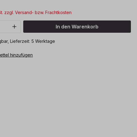
St. zzgl. Versand- bzw. Frachtkosten
Anzahl: Gib den gewünschten Wert ein o
In den Warenkorb
bar, Lieferzeit: 5 Werktage
ttel hinzufügen