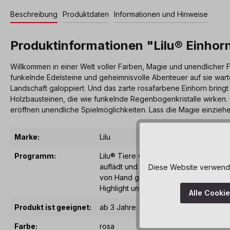
Beschreibung
Produktdaten
Informationen und Hinweise
Produktinformationen "Lilu® Einhor
Willkommen in einer Welt voller Farben, Magie und unendlicher F
funkelnde Edelsteine und geheimnisvolle Abenteuer auf sie war
Landschaft galoppiert. Und das zarte rosafarbene Einhorn bringt
Holzbausteinen, die wie funkelnde Regenbogenkristalle wirken
eröffnen unendliche Spielmöglichkeiten. Lass die Magie einziehe
Marke:
Lilu
Programm:
Lilu® Tiere verzaubern mit einem klein
auflädt und im Dunkeln sanft leuchtet.
Diese Website verwendet
von Hand geschliffen und bemalt. Für R
Highlight und Ergänzung jedes Kleine-
Alle Cooki
Produkt ist geeignet:
ab 3 Jahre
Farbe:
rosa