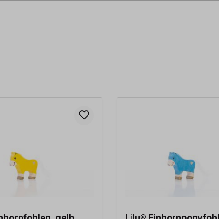
inhornfohlen, gelb
Lilu® Einhornponyfoh