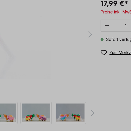
17,99 €*
Preise inkl. Mw
Produkt 
Sofort verfüg
Zum Merkze