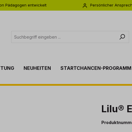
on Pädagogen entwickelt
Persönlicher Ansprec
s zu 5 Jahre Garantie
Individuelle Betreuu
TTUNG
NEUHEITEN
STARTCHANCEN-PROGRAMM
Lilu® 
Produktnumm