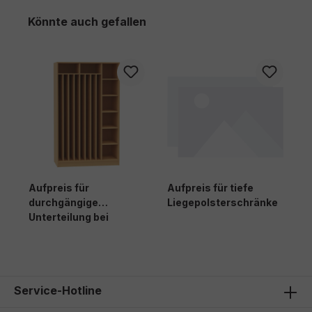
Produktgalerie überspringen
Könnte auch gefallen
Aufpreis für
Aufpreis für tiefe
durchgängige
Liegepolsterschränke
Unterteilung bei
Liegepolsterschränke
n
47,00 €*
73,00 €*
Service-Hotline