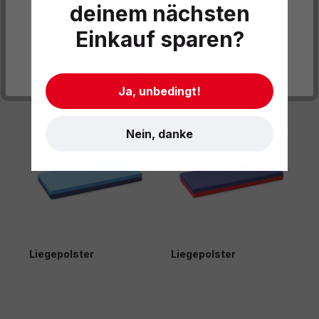
deinem nächsten
Datenschutzeinstellungen
Einkauf sparen?
Cookies akzeptieren
- Impressum
- AGB
- Datenschutz
Produktgalerie überspringen
Gleich mitbestellen
Ja, unbedingt!
Nein, danke
Liegepolster
Liegepolster