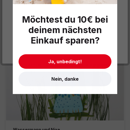
Laterne Korallenriff
Alle Cookies akzeptieren
Möchtest du 10€ bei
Weiterlesen
deinem nächsten
Datenschutzeinstellungen
Einkauf sparen?
Cookies akzeptieren
- Impressum
- AGB
- Datenschutz
Ja, unbedingt!
Nein, danke
Wassermann und Nixe