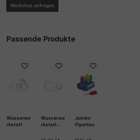
Workshop anfragen
Passende Produkte
Produktgalerie überspringen
Wasserwe
Wasserwe
Jumbo
rkstatt
rkstatt
Pipetten
Einsteiger
set