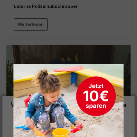
Laterne Polizeihubschrauber
Weiterlesen
Wir respektieren deine Privatsphäre
Diese Website verwendet Cookies, um Ihnen die
bestmögliche Funktionalität bieten zu können...
Mehr
Informationen
.