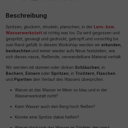
Beschreibung
Spritzen, gluckern, strudeln, planschen, in der
Lern- bzw.
Wasserwerkstatt
ist richtig was los. Da wird gegossen und
gespritzt, gesaugt und gedrückt, getropft und vorsichtig bis
zum Rand gefüllt.
In diesem Workshop werden wir
erkunden
,
beobachten
und immer wieder aufs Neue feststellen, wie
sich dieses nasse, fließende, verwandelbare Material verhält.
Wir werden mit dünnen oder dicken
Schläuchen
, in
Bechern
,
Eimern
oder
Spritzen
, in
Trichtern
,
Flaschen
und
Pipetten
den Verlauf des Wassers überprüfen.
Warum ist das Wasser im Meer so blau und in der
Wasserwerkstatt nicht?
Kann Wasser auch den Berg hoch fließen?
Könnte eine Spritze dabei helfen?
Warum staut sich das Wasser im Trichter, der ganz