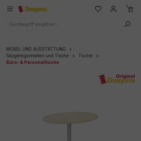
alt springen
MÖBEL UND AUSSTATTUNG
Sitzgelegenheiten und Tische
Tische
Büro- & Personaltische
Bildergalerie überspringen