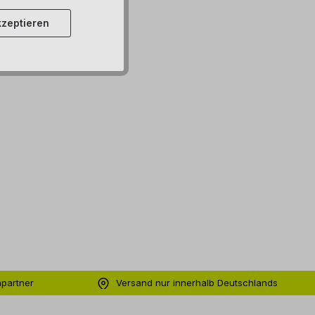
zeptieren
hpartner
Versand nur innerhalb Deutschlands
ng