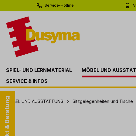
Service-Hotline
V
springen
Zur Hauptnavigation springen
0 71 81 - 60 03 0
Bi
SPIEL- UND LERNMATERIAL
MÖBEL UND AUSSTA
SERVICE & INFOS
Kontakt & Beratung
MÖBEL UND AUSSTATTUNG
Sitzgelegenheiten und Tische
Bildergalerie überspringen