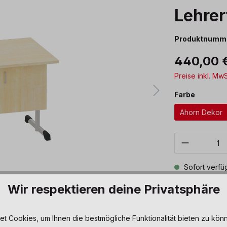
Lehrer
Produktnumm
440,00 
Preise inkl. Mw
auswäh
Farbe
Ahorn Dekor
Produkt 
Sofort verfüg
Wir respektieren deine Privatsphäre
Zum Merkze
 Cookies, um Ihnen die bestmögliche Funktionalität bieten zu könn