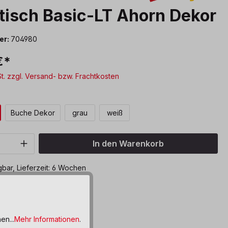
tisch Basic-LT Ahorn Dekor
er:
704980
€*
St. zzgl. Versand- bzw. Frachtkosten
len
Buche Dekor
grau
weiß
Anzahl: Gib den gewünschten Wert ein o
In den Warenkorb
bar, Lieferzeit: 6 Wochen
ttel hinzufügen
en...
Mehr Informationen
.