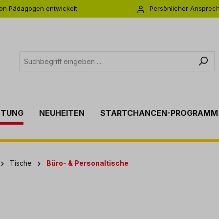
on Pädagogen entwickelt
Persönlicher Ansprec
s zu 5 Jahre Garantie
Individuelle Betreuu
TTUNG
NEUHEITEN
STARTCHANCEN-PROGRAMM
Tische
Büro- & Personaltische