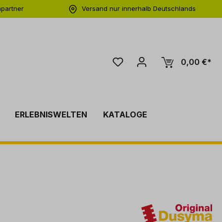
hpartner
Versand nur innerhalb Deutschlands
ng
0,00 €*
ERLEBNISWELTEN
KATALOGE