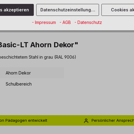
es akzeptieren
Datenschutzeinstellungen
Cookies ak
- Impressum
- AGB
- Datenschutz
Basic-LT Ahorn Dekor"
beschichtetem Stahl in grau (RAL 9006)
Ahorn Dekor
Schulbereich
on Pädagogen entwickelt
Persönlicher Ansprec
s zu 5 Jahre Garantie
Individuelle Betreuu